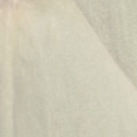
(Hraniční zámeček) – ein stilles Zeugnis der einstigen Grenze zwischen
Mähren und Niederösterreich.
Einst die Sommerresidenz der Liechtensteiner führt heute fort, was von
Beginn an seine Bestimmung war: Es schenkt Ruhe, Eleganz und ein
außergewöhnliches Erlebnis durch exklusive Fine-Dining-Abende.