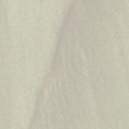
Wir glauben, dass perfektes Essen aus der Einfachheit der
Aromen entsteht.
Alles beginnt bei den Zutaten und den Menschen, die sie mit
Hingabe anbauen. Die Natur gibt die Richtung vor – wir hören
ihr zu und folgen ihr mit ehrlicher Arbeit und Liebe zum
Detail. Wir basieren auf tschechischer Tradition, bevorzugen
lokale Produkte und kochen das, woran wir glauben und was
uns schmeckt.
Es geht nicht nur um das Essen. Es geht um Ruhe,
Wahrhaftigkeit und die Gewissheit, dass alles, dem wir
Aufmerksamkeit und Mühe widmen, seinen tieferen Sinn
hat.