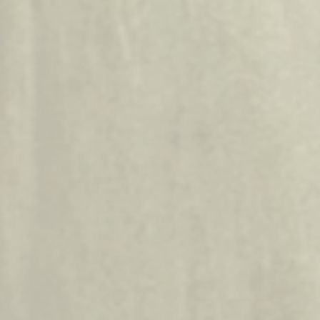
DAS MENÜ
In unserem Restaurant bieten wir ein mehrgängiges Degustationsmenü
an, das auf saisonalen und hochwertigsten Zutaten basiert.
Das Abendessen findet ohne Eile statt und dauert in der Regel etwa drei
Stunden.
Unser Menü bleibt bis zum Ende verborgen. Wir möchten, dass jeder
Gang für sich selbst spricht – ohne Erwartungen, nur durch den
Geschmack und das reine Erlebnis.
Unser Konzept basiert auf der tschechischen Küche, die eng mit Gluten,
Laktose und Eiweißstoffen verbunden ist. Sollten Sie eine