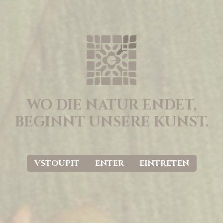
WO DIE NATUR ENDET,
BEGINNT UNSERE KUNST.
VSTOUPIT
ENTER
EINTRETEN
UNESCO-WELTERBE
Im Herzen der Kulturlandschaft Lednice-Valtice, die zum UNESCO-
Welterbe gehört, steht am Ufer des Teiches das Grenzschloss